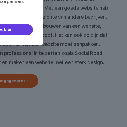
nze partners
is enorm belangrijk! Met een goede website heb
entiepositie ten opzichte van andere bedrijven.
f begonnen met het bouwen van een website,
oestaan
toch niet zo goed loopt. Het kan ook zo zijn dat
het bouwen van een website moet aanpakken.
professional in te zetten zoals Social Road.
ar en maken een website met een sterk design.
kingsgesprek