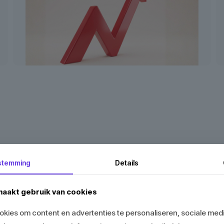
stemming
Details
Het bela
aakt gebruik van cookies
Een
website laten m
kies om content en advertenties te personaliseren, sociale medi
wordt jouw bedrijf of