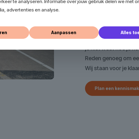
rkeer te analyseren. Informatie over jouw gebruik delen we met o
online zichtbaarheid 
ia, advertenties en analyse.
je een betere concurr
Misschien ben je zel
ren
Aanpassen
Alles t
maar merk je dat dit 
je niet weet hoe je 
Reden genoeg om een 
Wij staan voor je kla
Plan een kennisma