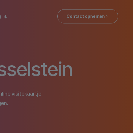
g
Contact opnemen
sselstein
line visitekaartje
gen.