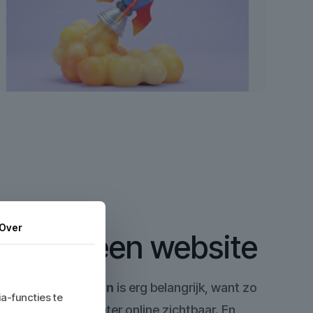
Over
ng van een website
aken in IJsselstein
is erg belangrijk, want zo
a-functies te
 organisatie nog beter online zichtbaar. En