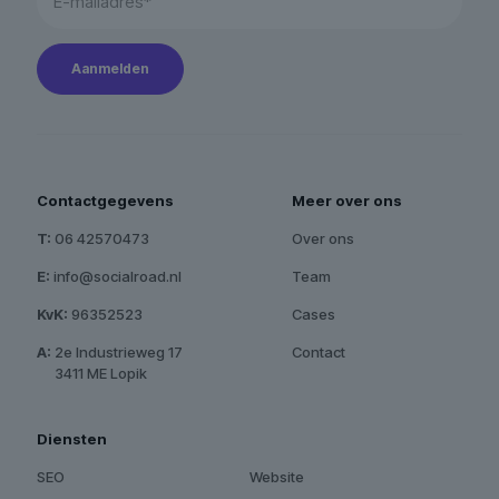
Contactgegevens
Meer over ons
T:
06 42570473
Over ons
E:
info@socialroad.nl
Team
KvK:
96352523
Cases
A:
2e Industrieweg 17
Contact
A:
3411 ME Lopik
Diensten
SEO
Website