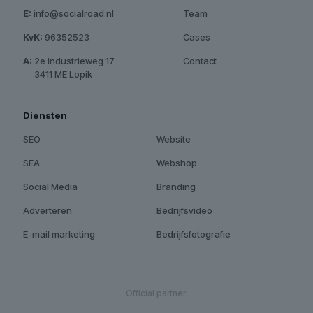
E:
info@socialroad.nl
Team
KvK:
96352523
Cases
A:
2e Industrieweg 17
Contact
A:
3411 ME Lopik
Diensten
SEO
Website
SEA
Webshop
Social Media
Branding
Adverteren
Bedrijfsvideo
E-mail marketing
Bedrijfsfotografie
Official partner: