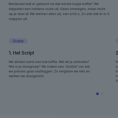
Benieuwd wat er gebeurt na dat eerste kopje koffie? We
stippelen een heldere route uit. Geen omwegen, maar recht
op je doel af. We werken alles uit, van a tot z. Zo ziet dat er in 4
stappen uit:
Gratis
1. Het Script
2
We drinken eerst een bak koffie. Wat wil je uitstralen?
W
Wie is je doelgroep? We maken een ‘shotlist’ van wat
e
we precies gaan vastleggen. Zo vergeten we niks en
h
werken we doelgericht.
m
V