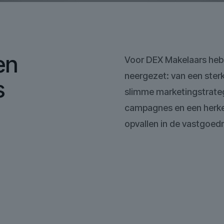
en
Voor DEX Makelaars hebb
neergezet: van een ster
s
slimme marketingstrateg
campagnes en een herke
opvallen in de vastgoed