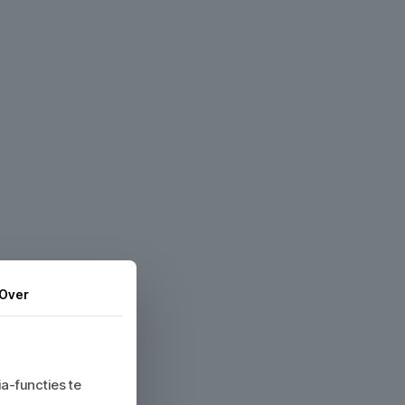
Over
a-functies te