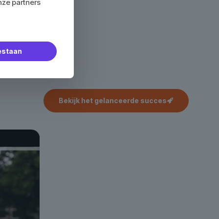
nze partners
oestaan
Bekijk het gelanceerde succes