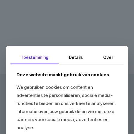
Toestemming
Details
Over
Deze website maakt gebruik van cookies
We gebruiken cookies om content en
Word jij ons volgende
advertenties te personaliseren, sociale media-
succesverhaal?
functies te bieden en ons verkeer te analyseren.
Informatie over jouw gebruik delen we met onze
Wil jij net zoals
Domoticube
ook jouw online zichtbaarheid
partners voor sociale media, advertenties en
naar een hoger niveau tillen? Geen vage beloftes, maar een
nuchtere aanpak die simpelweg werkt. Wij staan klaar om de
analyse.
handen uit de mouwen te steken voor jouw volgende