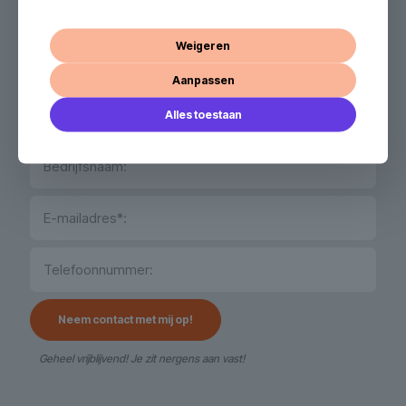
groeispurt.
Weigeren
Laat jou gegevens achter en wij nemen contact met je
op!
Aanpassen
Alles toestaan
Geheel vrijblijvend! Je zit nergens aan vast!