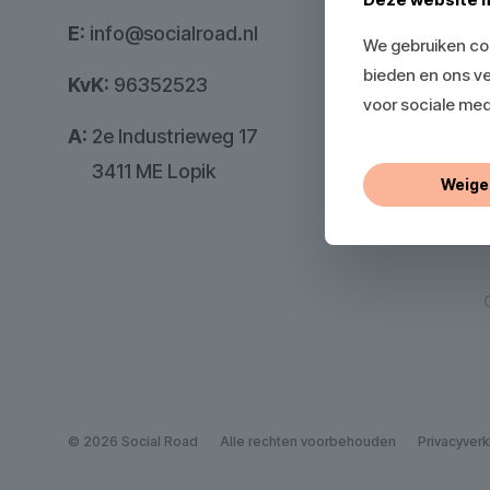
E:
info@socialroad.nl
We gebruiken coo
bieden en ons ve
KvK:
96352523
voor sociale med
A:
2e Industrieweg 17
A:
3411 ME Lopik
Weige
O
© 2026 Social Road
Alle rechten voorbehouden
Privacyverk