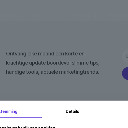
rketing
Websites
Content
Brandin
Ontvang elke maand een korte en
krachtige update boordevol slimme tips,
handige tools, actuele marketingtrends.
Diensten
stemming
Details
SEO
Website
aakt gebruik van cookies