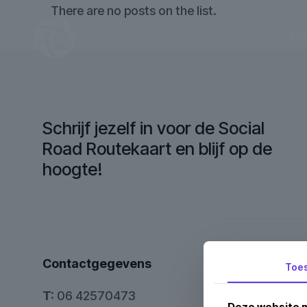
There are no posts on the list.
Ma
Schrijf jezelf in voor de Social
Road Routekaart en blijf op de
hoogte!
Contactgegevens
Toe
T:
06 42570473
Deze website m