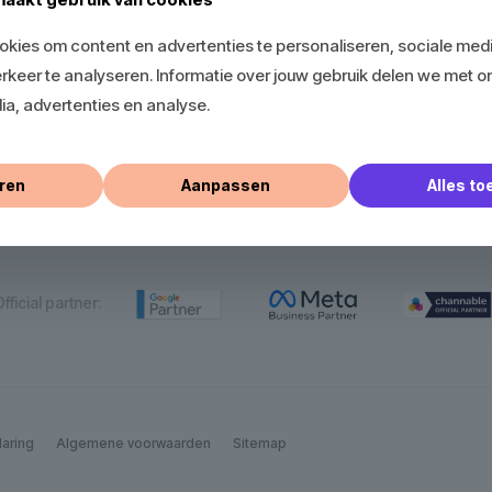
SEA
Webshop
kies om content en advertenties te personaliseren, sociale medi
rkeer te analyseren. Informatie over jouw gebruik delen we met o
Social Media
Branding
ia, advertenties en analyse.
Adverteren
Bedrijfsvideo
ren
Aanpassen
Alles t
E-mail marketing
Bedrijfsfotografie
fficial partner:
laring
Algemene voorwaarden
Sitemap