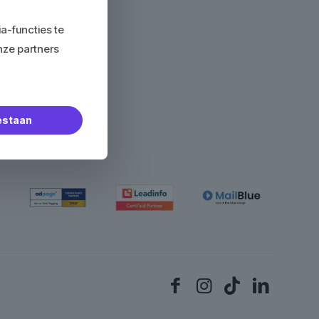
Team
a-functies te
nze partners
Cases
Contact
oestaan