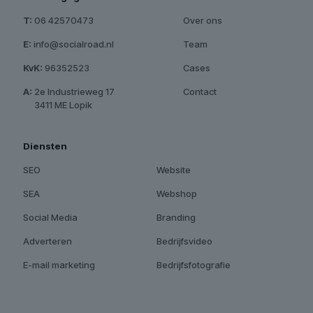
T:
06 42570473
Over ons
E:
info@socialroad.nl
Team
KvK:
96352523
Cases
A:
2e Industrieweg 17
Contact
A:
3411 ME Lopik
Diensten
SEO
Website
SEA
Webshop
Social Media
Branding
Adverteren
Bedrijfsvideo
E-mail marketing
Bedrijfsfotografie