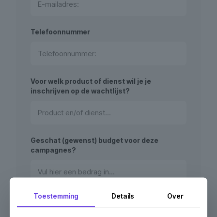
Telefoonnummer
Voor welk product of dienst wil je je
inschrijven op de wachtlijst?
Geschat (gewenst) budget voor deze
campagnes?
Toestemming
Details
Over
Wil je nog wat kwijt? Specifieke wensen?
(optioneel)